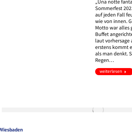
„Una notte fanta
Sommerfest 202
auf jeden Fall f
wie von innen. G
Motto war alles
Buffet angerichte
laut vorhersage
erstens kommt e
als man denkt. S
Regen…
weiterlesen
 Wiesbaden