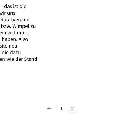
 das ist die
wir uns
 Sportvereine
 bzw. Wimpel zu
ein will muss
 haben. Also
site neu
n die dazu
en wie der Stand
←
1
2