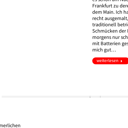
Frankfurt zu der
dem Main. Ich ha
recht ausgemalt
traditionell bet
Schmücken der B
morgens nur schn
mit Batterien g
mich gut…
weiterlesen
merlichen