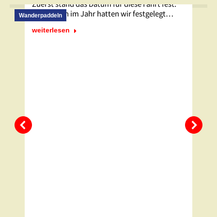
Zuerst stand das Datum für diese Fahrt fest.
Schon früh im Jahr hatten wir festgelegt…
Wanderpaddeln
weiterlesen