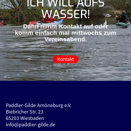
ICH WILL AUFS
WASSER!
Dann nimm Kontakt auf oder
komm einfach mal mittwochs zum
Vereinsabend.
Kontakt
Paddler-Gilde Amöneburg e.V.
Biebricher Str. 23
65203 Wiesbaden
info@paddler-gilde.de